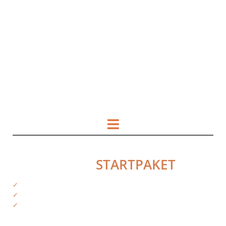
HOL DIR DAS
STARTPAKET
✓
Kostenfreie Informationen
✓
Exklusiver Zugriff auf Produkte
✓
Tipps von deinen Trainern