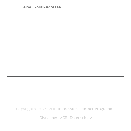
Mit Klick auf den Button stimme ich zu, die Infos und ggf. weiterführendes
Material zu erhalten (
mehr Infos
). Meine Daten sind SSL-gesichert und ich
kann meine Zustimmung jederzeit widerrufen.
Copyright © 2025 · ZHI ·
Impressum
·
Partner-Programm
·
Disclaimer
·
AGB
·
Datenschutz