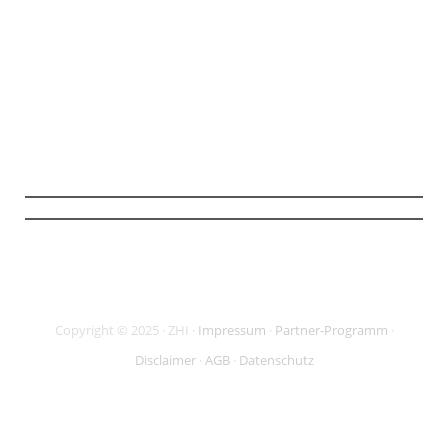
Mit Klick auf den Button stimme ich zu, die Infos und ggf. weiterführendes
Material zu erhalten (
mehr Infos
). Meine Daten sind SSL-gesichert und ich
kann meine Zustimmung jederzeit widerrufen.
Copyright © 2025 · ZHI ·
Impressum
·
Partner-Programm
·
Disclaimer
·
AGB
·
Datenschutz