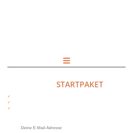
HOL DIR DAS
STARTPAKET
✓
Kostenfreie Informationen
✓
Exklusiver Zugriff auf Produkte
✓
Tipps von deinen Trainern