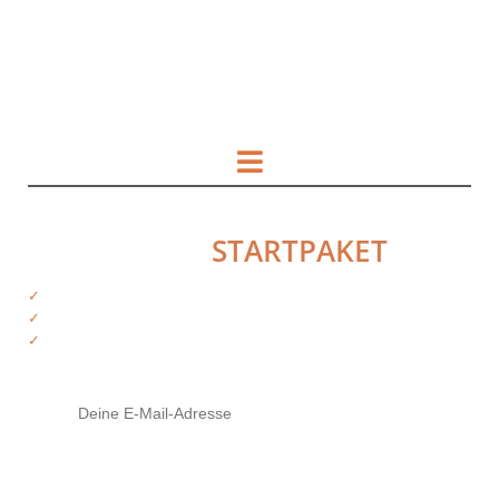
HOL DIR DAS
STARTPAKET
✓
Kostenfreie Informationen
✓
Exklusiver Zugriff auf Produkte
✓
Tipps von deinen Trainern