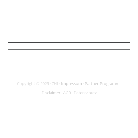
Mit Klick auf den Button stimme ich zu, die Infos und ggf. weiterführendes
Material zu erhalten (
mehr Infos
). Meine Daten sind SSL-gesichert und ich
kann meine Zustimmung jederzeit widerrufen.
Copyright © 2025 · ZHI ·
Impressum
·
Partner-Programm
·
Disclaimer
·
AGB
·
Datenschutz