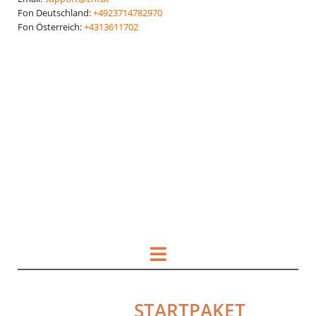
Fon Deutschland:
+4923714782970
Fon Österreich:
+4313611702
HOL DIR DAS
STARTPAKET