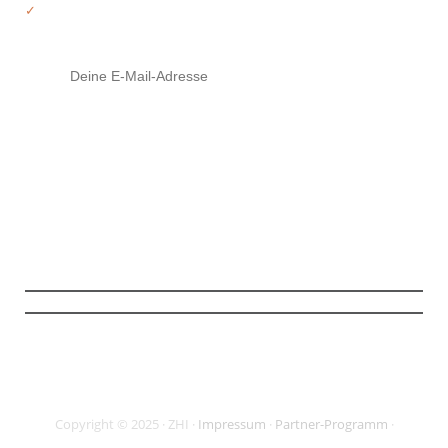
✓
Tipps von deinen Trainern
Mit Klick auf den Button stimme ich zu, die Infos und ggf. weiterführendes
Material zu erhalten (
mehr Infos
). Meine Daten sind SSL-gesichert und ich
kann meine Zustimmung jederzeit widerrufen.
Copyright © 2025 · ZHI ·
Impressum
·
Partner-Programm
·