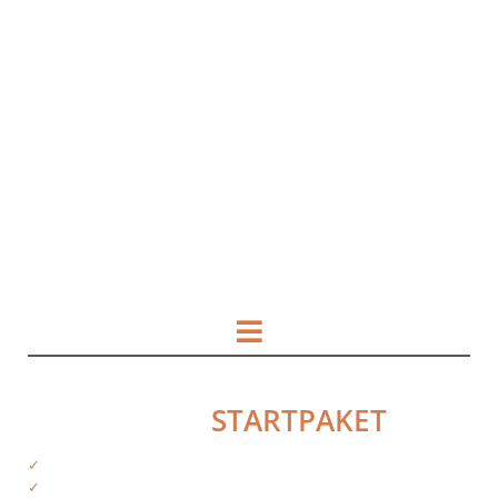
HOL DIR DAS
STARTPAKET
✓
Kostenfreie Informationen
✓
Exklusiver Zugriff auf Produkte