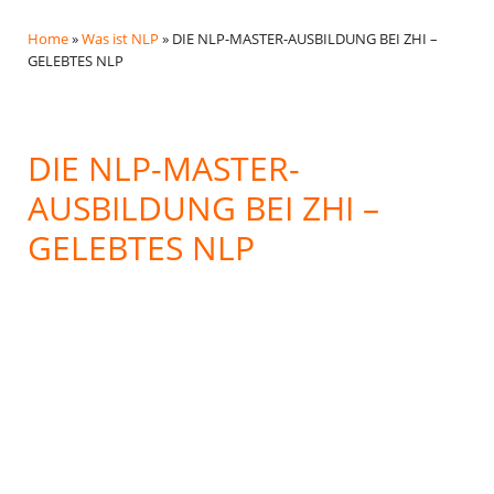
Home
»
Was ist NLP
»
DIE NLP-MASTER-AUSBILDUNG BEI ZHI –
GELEBTES NLP
DIE NLP-MASTER-
AUSBILDUNG BEI ZHI –
GELEBTES NLP
Neu:
In unserem
gratis online NLP
Informationsabend
erfährst du alles Wichtige
rund um NLP, Anwendungsgebiete und deine
Ausbildungsmöglichkeiten bei ZHI. Klicke hier
für die Anmeldung:
Jetzt gratis zum online
NLP Infoabend anmelden!