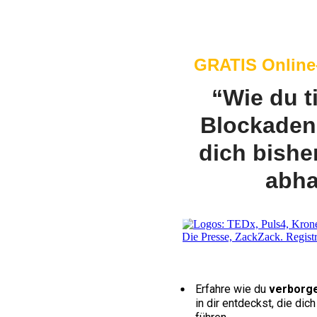
GRATIS Online-V
“Wie du t
Blockaden 
dich bishe
abha
Erfahre wie du
verborge
in dir entdeckst, die di