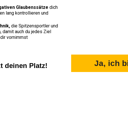
gativen Glaubenssätze
dich
n lang kontrollieren und
nik,
die Spitzensportler und
damit auch du jedes Ziel
 dir vornimmst
Ja, ich b
t deinen Platz!
© ZHI |
Impressum + Datenschutz