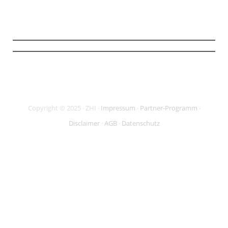
Material zu erhalten (
mehr Infos
). Meine Daten sind SSL-gesichert und ich
kann meine Zustimmung jederzeit widerrufen.
Copyright © 2025 · ZHI ·
Impressum
·
Partner-Programm
·
Disclaimer
·
AGB
·
Datenschutz