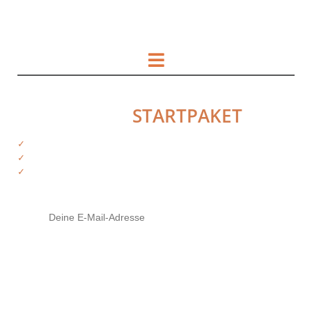
HOL DIR DAS
STARTPAKET
✓
Kostenfreie Informationen
✓
Exklusiver Zugriff auf Produkte
✓
Tipps von deinen Trainern
Mit Klick auf den Button stimme ich zu, die Infos und ggf. weiterführendes