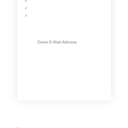
✓
Kostenfreie Informationen
✓
Exklusiver Zugriff auf Produkte
✓
Tipps von deinen Trainern
E-Mail-Adresse
Mit Klick auf den Button stimme ich zu, die Infos
und ggf. weiterführendes Material zu erhalten (
mehr
Infos
). Meine Daten sind SSL-gesichert und ich kann
meine Zustimmung jederzeit widerrufen.