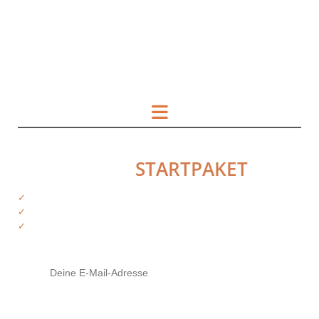
HOL DIR DAS
STARTPAKET
✓
Kostenfreie Informationen
✓
Exklusiver Zugriff auf Produkte
✓
Tipps von deinen Trainern