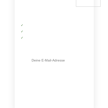
HOL DIR DAS
STARTPAKET
✓
Kostenfreie Informationen
✓
Exklusiver Zugriff auf Produkte
✓
Tipps von deinen Trainern
E-Mail-Adresse
Mit Klick auf den Button stimme ich zu, die Infos und
ggf. weiterführendes Material zu erhalten (
mehr Infos
).
Meine Daten sind SSL-gesichert und ich kann meine
Zustimmung jederzeit widerrufen.