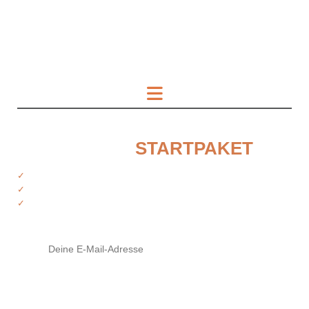
HOL DIR DAS
STARTPAKET
✓
Kostenfreie Informationen
✓
Exklusiver Zugriff auf Produkte
✓
Tipps von deinen Trainern