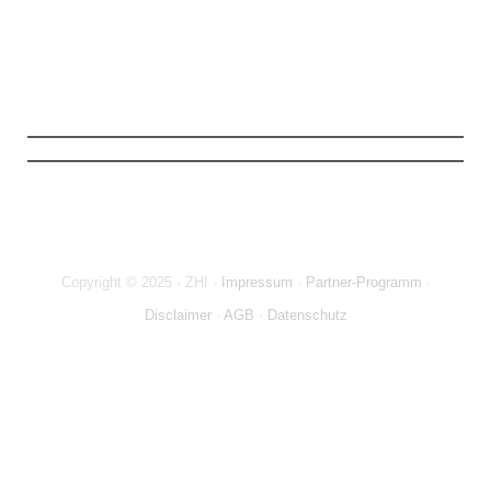
Mit Klick auf den Button stimme ich zu, die Infos und ggf. weiterführendes
Material zu erhalten (
mehr Infos
). Meine Daten sind SSL-gesichert und ich kann
meine Zustimmung jederzeit widerrufen.
Copyright © 2025 · ZHI ·
Impressum
·
Partner-Programm
·
Disclaimer
·
AGB
·
Datenschutz