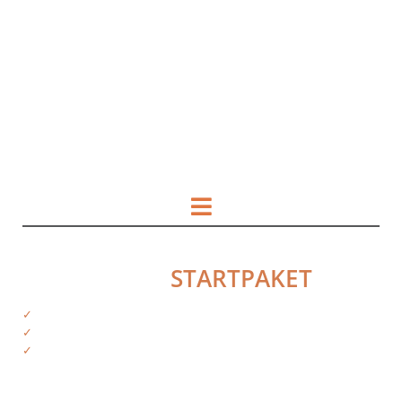
HOL DIR DAS
STARTPAKET
✓
Kostenfreie Informationen
✓
Exklusiver Zugriff auf Produkte
✓
Tipps von deinen Trainern