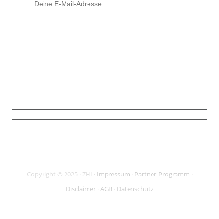
Mit Klick auf den Button stimme ich zu, die Infos und ggf. weiterführendes
Material zu erhalten (
mehr Infos
). Meine Daten sind SSL-gesichert und ich
kann meine Zustimmung jederzeit widerrufen.
Copyright © 2025 · ZHI ·
Impressum
·
Partner-Programm
·
Disclaimer
·
AGB
·
Datenschutz