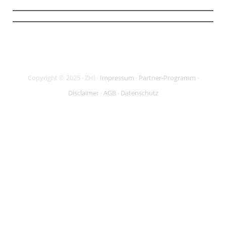
Copyright © 2025 · ZHI ·
Impressum
·
Partner-Programm
·
Disclaimer
·
AGB
·
Datenschutz