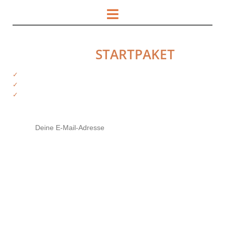
HOL DIR DAS
STARTPAKET
✓
Kostenfreie Informationen
✓
Exklusiver Zugriff auf Produkte
✓
Tipps von deinen Trainern
Mit Klick auf den Button stimme ich zu, die Infos und ggf. weiterführendes
Material zu erhalten (
mehr Infos
). Meine Daten sind SSL-gesichert und ich
kann meine Zustimmung jederzeit widerrufen.