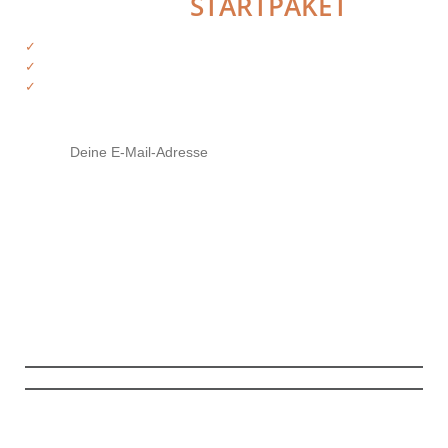
HOL DIR DAS
STARTPAKET
✓
Kostenfreie Informationen
✓
Exklusiver Zugriff auf Produkte
✓
Tipps von deinen Trainern
Mit Klick auf den Button stimme ich zu, die Infos und ggf. weiterführendes
Material zu erhalten (
mehr Infos
). Meine Daten sind SSL-gesichert und ich
kann meine Zustimmung jederzeit widerrufen.