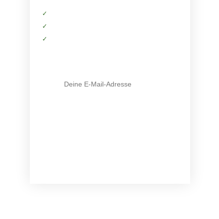
✓
Kostenfreie Informationen
✓
Exklusiver Zugriff auf Produkte
✓
Tipps von deinen Trainern
E-Mail-Adresse
Mit Klick auf den Button stimme ich zu, die Infos
und ggf. weiterführendes Material zu erhalten (
mehr
Infos
). Meine Daten sind SSL-gesichert und ich kann
meine Zustimmung jederzeit widerrufen.