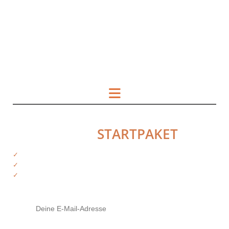
HOL DIR DAS
STARTPAKET
✓
Kostenfreie Informationen
✓
Exklusiver Zugriff auf Produkte
✓
Tipps von deinen Trainern