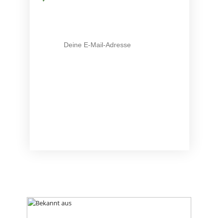
E-Mail-Adresse
Mit Klick auf den Button stimme ich zu, die Infos
und ggf. weiterführendes Material zu erhalten (
mehr
Infos
). Meine Daten sind SSL-gesichert und ich kann
meine Zustimmung jederzeit widerrufen.