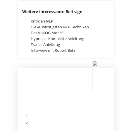
Weitere interessante Beiträge
Kritik an NLP
Die 40 wichtigsten NLP Techniken
Das VAKOG Modell
Hypnose: Komplette Anleitung
Trance Anleitung
Interview mit Robert Betz
HOL DIR DAS
STARTPAKET
✓
Kostenfreie Informationen
✓
Exklusiver Zugriff auf Produkte
✓
Tipps von deinen Trainern