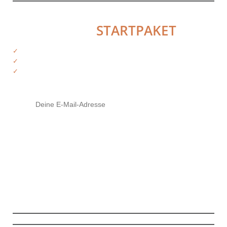
HOL DIR DAS
STARTPAKET
✓
Kostenfreie Informationen
✓
Exklusiver Zugriff auf Produkte
✓
Tipps von deinen Trainern
Mit Klick auf den Button stimme ich zu, die Infos und ggf. weiterführendes
Material zu erhalten (
mehr Infos
). Meine Daten sind SSL-gesichert und ich
kann meine Zustimmung jederzeit widerrufen.