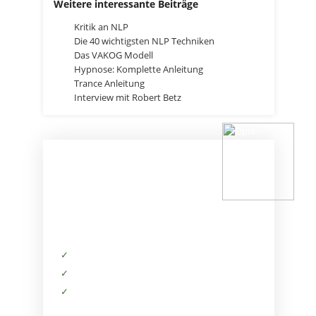
Weitere interessante Beiträge
Kritik an NLP
Die 40 wichtigsten NLP Techniken
Das VAKOG Modell
Hypnose: Komplette Anleitung
Trance Anleitung
Interview mit Robert Betz
HOL DIR DAS
STARTPAKET
✓
Kostenfreie Informationen
✓
Exklusiver Zugriff auf Produkte
✓
Tipps von deinen Trainern