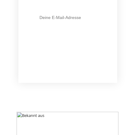
E-Mail-Adresse
Mit Klick auf den Button stimme ich zu, die Infos
und ggf. weiterführendes Material zu erhalten (
mehr
Infos
). Meine Daten sind SSL-gesichert und ich kann
meine Zustimmung jederzeit widerrufen.