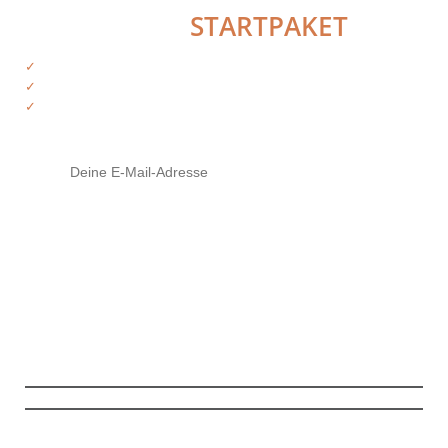
HOL DIR DAS
STARTPAKET
✓
Kostenfreie Informationen
✓
Exklusiver Zugriff auf Produkte
✓
Tipps von deinen Trainern
Mit Klick auf den Button stimme ich zu, die Infos und ggf. weiterführendes
Material zu erhalten (
mehr Infos
). Meine Daten sind SSL-gesichert und ich
kann meine Zustimmung jederzeit widerrufen.