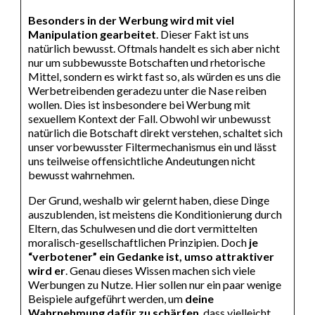
Besonders in der Werbung wird mit viel
Manipulation gearbeitet
. Dieser Fakt ist uns
natürlich bewusst. Oftmals handelt es sich aber nicht
nur um subbewusste Botschaften und rhetorische
Mittel, sondern es wirkt fast so, als würden es uns die
Werbetreibenden geradezu unter die Nase reiben
wollen. Dies ist insbesondere bei Werbung mit
sexuellem Kontext der Fall. Obwohl wir unbewusst
natürlich die Botschaft direkt verstehen, schaltet sich
unser vorbewusster Filtermechanismus ein und lässt
uns teilweise offensichtliche Andeutungen nicht
bewusst wahrnehmen.
Der Grund, weshalb wir gelernt haben, diese Dinge
auszublenden, ist meistens die Konditionierung durch
Eltern, das Schulwesen und die dort vermittelten
moralisch-gesellschaftlichen Prinzipien. Doch
je
“verbotener” ein Gedanke ist, umso attraktiver
wird er
. Genau dieses Wissen machen sich viele
Werbungen zu Nutze. Hier sollen nur ein paar wenige
Beispiele aufgeführt werden, um
deine
Wahrnehmung dafür zu schärfen
, dass vielleicht