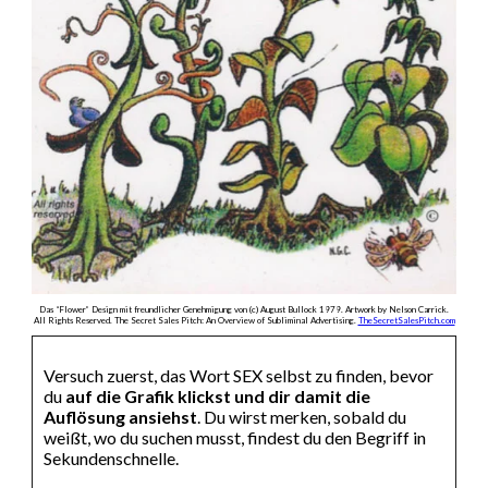
Das “Flower” Design mit freundlicher Genehmigung von (c) August Bullock 1979. Artwork by Nelson Carrick.
All Rights Reserved. The Secret Sales Pitch: An Overview of Subliminal Advertising.
TheSecretSalesPitch.com
Versuch zuerst, das Wort SEX selbst zu finden, bevor
du
auf die Grafik klickst und dir damit die
Auflösung ansiehst
. Du wirst merken, sobald du
weißt, wo du suchen musst, findest du den Begriff in
Sekundenschnelle.